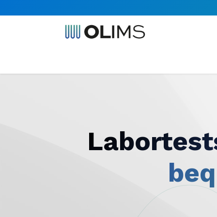
Home
Shop
Labor Partner werden
Labortests
beq