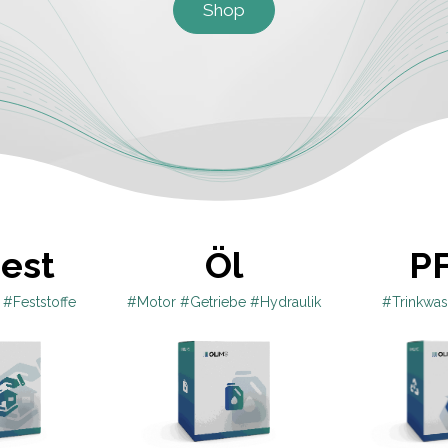
Shop
est
Öl
P
 #Feststoffe
#Motor #Getriebe #Hydraulik
#Trinkwa