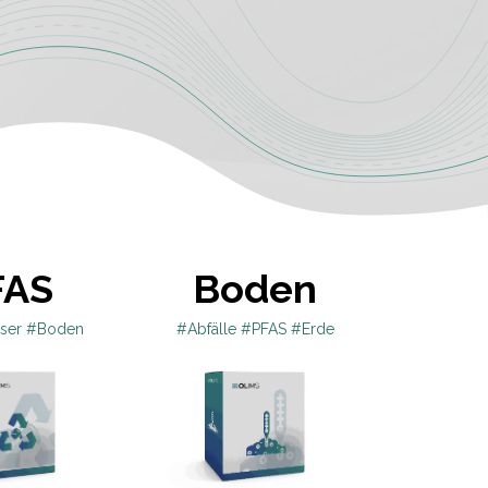
FAS
Boden​
sser #Boden
#Abfälle #PFAS #Erde